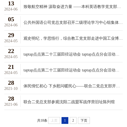
13
致敬航空精神 汲取奋进力量 ——本科英语教学党支部活动参观沈飞航空博览园
2024-06
05
公共外国语公司党总支部召开二级理论学习中心组集体学习会议暨党纪学习教育第二期读书班活动
2024-06
29
观史明纪，学思悟行，综合教工党支部走进中国工业博物馆
2024-05
22
taptap点点第二十三届田径运动会 taptap点点分会活动方案
2024-05
21
taptap点点第二十三届田径运动会 taptap点点分会活动方案
2024-05
28
体民情忆初心 下乡慰问暖民心——联合二党总支部开展下乡慰问活动
2021-10
28
联合二党总支部参观沈阳二战盟军战俘营旧址陈列馆
2021-06
共18条
上页
1
2
下页